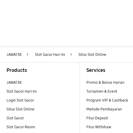
Layer Popup Close
JAWA138
>
Slot Gacor Hari Ini
>
Situs Slot Online
Footer Navigation
Products
Services
JAWA138
Promo & Bonus Harian
Slot Gacor Hari Ini
Turnamen & Event
Login Slot Gacor
Program VIP & Cashback
Situs Slot Online
Metode Pembayaran
Slot Gacor
Fitur Deposit
Slot Gacor Resmi
Fitur Withdraw